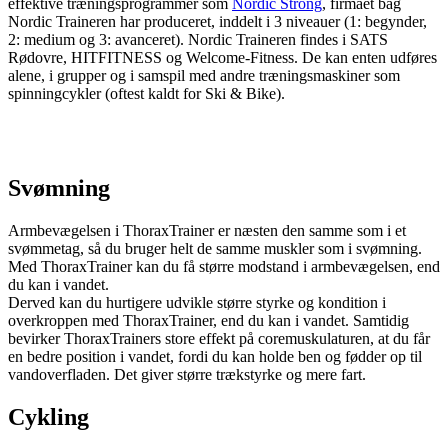
effektive træningsprogrammer som
Nordic Strong
, firmaet bag
Nordic Traineren har produceret, inddelt i 3 niveauer (1: begynder,
2: medium og 3: avanceret). Nordic Traineren findes i SATS
Rødovre, HITFITNESS og Welcome-Fitness. De kan enten udføres
alene, i grupper og i samspil med andre træningsmaskiner som
spinningcykler (oftest kaldt for Ski & Bike).
Svømning
Armbevægelsen i ThoraxTrainer er næsten den samme som i et
svømmetag, så du bruger helt de samme muskler som i svømning.
Med ThoraxTrainer kan du få større modstand i armbevægelsen, end
du kan i vandet.
Derved kan du hurtigere udvikle større styrke og kondition i
overkroppen med ThoraxTrainer, end du kan i vandet. Samtidig
bevirker ThoraxTrainers store effekt på coremuskulaturen, at du får
en bedre position i vandet, fordi du kan holde ben og fødder op til
vandoverfladen. Det giver større trækstyrke og mere fart.
Cykling