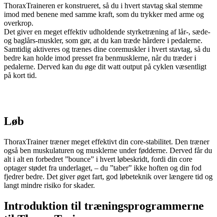
ThoraxTraineren er konstrueret, så du i hvert stavtag skal stemme
imod med benene med samme kraft, som du trykker med arme og
overkrop.
Det giver en meget effektiv udholdende styrketræning af lår-, sæde-
og baglårs-muskler, som gør, at du kan træde hårdere i pedalerne.
Samtidig aktiveres og trænes dine coremuskler i hvert stavtag, så du
bedre kan holde imod presset fra benmusklerne, når du træder i
pedalerne. Derved kan du øge dit watt output på cyklen væsentligt
på kort tid.
Løb
ThoraxTrainer træner meget effektivt din core-stabilitet. Den træner
også ben muskulaturen og musklerne under fødderne. Derved får du
alt i alt en forbedret ”bounce” i hvert løbeskridt, fordi din core
optager stødet fra underlaget, – du ”taber” ikke hoften og din fod
fjedrer bedre. Det giver øget fart, god løbeteknik over længere tid og
langt mindre risiko for skader.
Introduktion til træningsprogrammerne