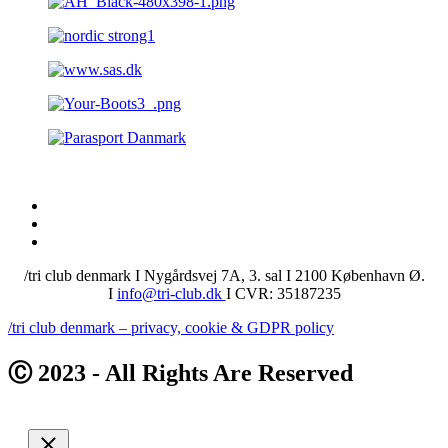
/tri club denmark I Nygårdsvej 7A, 3. sal I 2100 København Ø.
I
info@tri-club.dk
I CVR: 35187235
/tri club denmark – privacy, cookie & GDPR policy
Ⓒ 2023 - All Rights Are Reserved