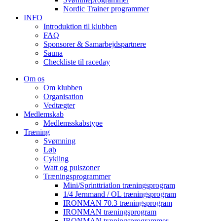
Nordic Trainer programmer
INFO
Introduktion til klubben
FAQ
Sponsorer & Samarbejdspartnere
Sauna
Checkliste til raceday
Om os
Om klubben
Organisation
Vedtægter
Medlemskab
Medlemsskabstype
Træning
Svømning
Løb
Cykling
Watt og pulszoner
Træningsprogrammer
Mini/Sprinttriatlon træningsprogram
1/4 Jernmand / OL træningsprogram
IRONMAN 70.3 træningsprogram
IRONMAN træningsprogram
IRONMAN træningsprogrammer