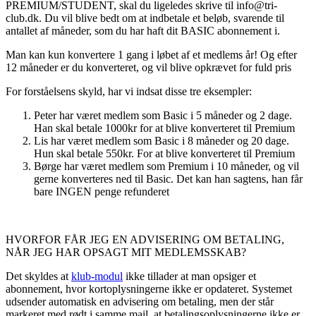
PREMIUM/STUDENT, skal du ligeledes skrive til info@tri-
club.dk. Du vil blive bedt om at indbetale et beløb, svarende til
antallet af måneder, som du har haft dit BASIC abonnement i.
Man kan kun konvertere 1 gang i løbet af et medlems år! Og efter
12 måneder er du konverteret, og vil blive opkrævet for fuld pris
For forståelsens skyld, har vi indsat disse tre eksempler:
Peter har været medlem som Basic i 5 måneder og 2 dage.
Han skal betale 1000kr for at blive konverteret til Premium
Lis har været medlem som Basic i 8 måneder og 20 dage.
Hun skal betale 550kr. For at blive konverteret til Premium
Børge har været medlem som Premium i 10 måneder, og vil
gerne konverteres ned til Basic. Det kan han sagtens, han får
bare INGEN penge refunderet
HVORFOR FÅR JEG EN ADVISERING OM BETALING,
NÅR JEG HAR OPSAGT MIT MEDLEMSSKAB?
Det skyldes at
klub-modul
ikke tillader at man opsiger et
abonnement, hvor kortoplysningerne ikke er opdateret. Systemet
udsender automatisk en advisering om betaling, men der står
markeret med rødt i samme mail, at betalingsoplysningerne ikke er