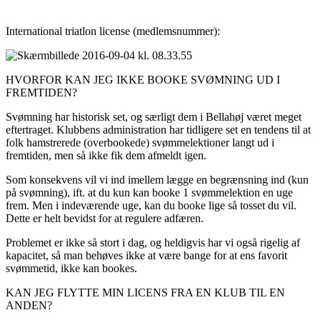
International triatlon license (medlemsnummer):
HVORFOR KAN JEG IKKE BOOKE SVØMNING UD I
FREMTIDEN?
Svømning har historisk set, og særligt dem i Bellahøj været meget
eftertraget. Klubbens administration har tidligere set en tendens til at
folk hamstrerede (overbookede) svømmelektioner langt ud i
fremtiden, men så ikke fik dem afmeldt igen.
Som konsekvens vil vi ind imellem lægge en begrænsning ind (kun
på svømning), ift. at du kun kan booke 1 svømmelektion en uge
frem. Men i indeværende uge, kan du booke lige så tosset du vil.
Dette er helt bevidst for at regulere adfæren.
Problemet er ikke så stort i dag, og heldigvis har vi også rigelig af
kapacitet, så man behøves ikke at være bange for at ens favorit
svømmetid, ikke kan bookes.
KAN JEG FLYTTE MIN LICENS FRA EN KLUB TIL EN
ANDEN?