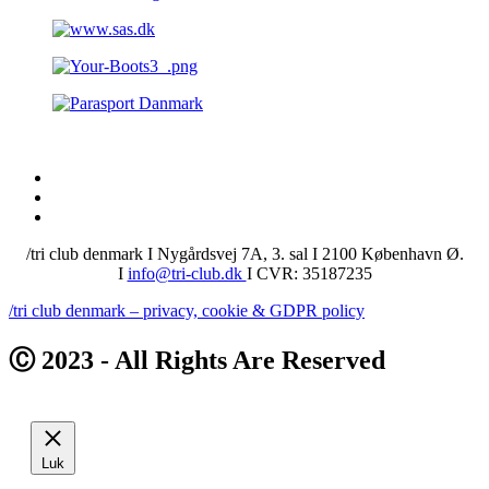
/tri club denmark I Nygårdsvej 7A, 3. sal I 2100 København Ø.
I
info@tri-club.dk
I CVR: 35187235
/tri club denmark – privacy, cookie & GDPR policy
Ⓒ 2023 - All Rights Are Reserved
Luk