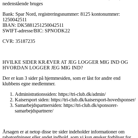
nedenstående bruges
Bank: Spar Nord, registreringsnummer: 8125 kontonummer:
1250042511
IBAN: DK5881251250042511
SWIFT-adresse/BIC: SPNODK22
CVR: 35187235
HVILKE SIDER KRÆVER AT JEG LOGGER MIG IND OG
HVORDAN LOGGER JEG MIG IND?
Der er kun 3 sider på hjemmesiden, som er låst for andre end
klubbens egne medlemmer.
Administrationssiden: https://tri-club.dk/admin/
Kaisersport siden: https://tri-club.dk/kaisersport-hovedsponser/
Samarbejdspartnersiden: https://tri-club.dk/sponsorer-
samarbejdspartnere/
Årsagen er at netop disse tre sider indeholder informationer om
rabatordninger eller andet indhold, som vi kun ønsker forbliver for