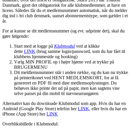
Danmark, gjort det obligatorisk for alle klubmedlemmer, at have en
licens. Således får du et medlemsnummer automatisk, når du melder
dig ind i /tri club denmark, uanset abonnementstype, som gælder i et
år.
For at kunne se dit medlemsnummer (og evt. udprinte det), skal du
gøre følgende:
Start med at logge på
Klubmodul
ved at klikke
dette
LINK
(brug samme login/password, som du har fået til
klubbens hjemmeside og booking)
Vælg MIN PROFIL op i højre hjørne ved at trykke på
BRUGERMENU
Dit meldlemsnummer står i anden række, og du kan nu trykke
på printerikonet ved HENT MEDLEMSKORT, for at få
genereret en PDF fil med dine medlemsoplysninger. Du
behøves ikke printe det ud på papir, men kan sagtens vise
selve passet på din mobil til stævnearrangøren
Alternativt kan du downloade Klubmodul som app. Hvis du har en
Android (Google Play Store) telefon her
LINK
, eller hvis du har en
iPhone (App Store) her
LINK
Overbliksbillede i Klubmodul: