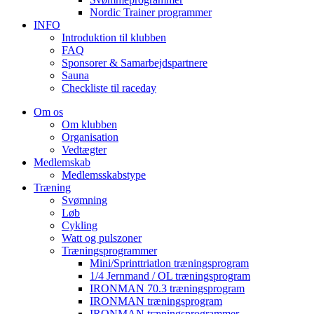
Nordic Trainer programmer
INFO
Introduktion til klubben
FAQ
Sponsorer & Samarbejdspartnere
Sauna
Checkliste til raceday
Om os
Om klubben
Organisation
Vedtægter
Medlemskab
Medlemsskabstype
Træning
Svømning
Løb
Cykling
Watt og pulszoner
Træningsprogrammer
Mini/Sprinttriatlon træningsprogram
1/4 Jernmand / OL træningsprogram
IRONMAN 70.3 træningsprogram
IRONMAN træningsprogram
IRONMAN træningsprogrammer