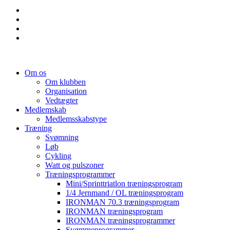
Om os
Om klubben
Organisation
Vedtægter
Medlemskab
Medlemsskabstype
Træning
Svømning
Løb
Cykling
Watt og pulszoner
Træningsprogrammer
Mini/Sprinttriatlon træningsprogram
1/4 Jernmand / OL træningsprogram
IRONMAN 70.3 træningsprogram
IRONMAN træningsprogram
IRONMAN træningsprogrammer
Svømmeprogrammer