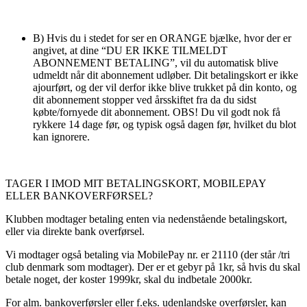
B) Hvis du i stedet for ser en ORANGE bjælke, hvor der er
angivet, at dine “DU ER IKKE TILMELDT
ABONNEMENT BETALING”, vil du automatisk blive
udmeldt når dit abonnement udløber. Dit betalingskort er ikke
ajourført, og der vil derfor ikke blive trukket på din konto, og
dit abonnement stopper ved årsskiftet fra da du sidst
købte/fornyede dit abonnement. OBS! Du vil godt nok få
rykkere 14 dage før, og typisk også dagen før, hvilket du blot
kan ignorere.
TAGER I IMOD MIT BETALINGSKORT, MOBILEPAY
ELLER BANKOVERFØRSEL?
Klubben modtager betaling enten via nedenstående betalingskort,
eller via direkte bank overførsel.
Vi modtager også betaling via MobilePay nr. er 21110 (der står /tri
club denmark som modtager). Der er et gebyr på 1kr, så hvis du skal
betale noget, der koster 1999kr, skal du indbetale 2000kr.
For alm. bankoverførsler eller f.eks. udenlandske overførsler, kan