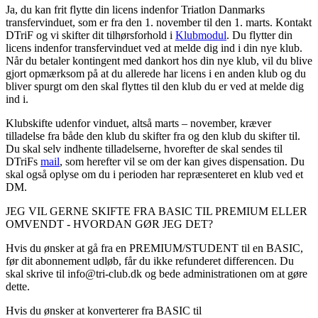
Ja, du kan frit flytte din licens indenfor Triatlon Danmarks
transfervinduet, som er fra den 1. november til den 1. marts. Kontakt
DTriF og vi skifter dit tilhørsforhold i
Klubmodul
. Du flytter din
licens indenfor transfervinduet ved at melde dig ind i din nye klub.
Når du betaler kontingent med dankort hos din nye klub, vil du blive
gjort opmærksom på at du allerede har licens i en anden klub og du
bliver spurgt om den skal flyttes til den klub du er ved at melde dig
ind i.
Klubskifte udenfor vinduet, altså marts – november, kræver
tilladelse fra både den klub du skifter fra og den klub du skifter til.
Du skal selv indhente tilladelserne, hvorefter de skal sendes til
DTriFs
mail
, som herefter vil se om der kan gives dispensation. Du
skal også oplyse om du i perioden har repræsenteret en klub ved et
DM.
JEG VIL GERNE SKIFTE FRA BASIC TIL PREMIUM ELLER
OMVENDT - HVORDAN GØR JEG DET?
Hvis du ønsker at gå fra en PREMIUM/STUDENT til en BASIC,
før dit abonnement udløb, får du ikke refunderet differencen. Du
skal skrive til info@tri-club.dk og bede administrationen om at gøre
dette.
Hvis du ønsker at konverterer fra BASIC til