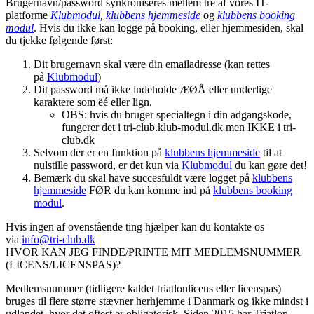
Brugernavn/password synkroniseres mellem tre af vores IT-
platforme
Klubmodul
,
klubbens hjemmeside
og
klubbens booking
modul
. Hvis du ikke kan logge på booking, eller hjemmesiden, skal
du tjekke følgende først:
Dit brugernavn skal være din emailadresse (kan rettes
på
Klubmodul
)
Dit password må ikke indeholde ÆØÅ eller underlige
karaktere som ëé eller lign.
OBS: hvis du bruger specialtegn i din adgangskode,
fungerer det i tri-club.klub-modul.dk men IKKE i tri-
club.dk
Selvom der er en funktion på
klubbens hjemmeside
til at
nulstille password, er det kun via
Klubmodul
du kan gøre det!
Bemærk du skal have succesfuldt være logget på
klubbens
hjemmeside
FØR du kan komme ind på
klubbens booking
modul
.
Hvis ingen af ovenstående ting hjælper kan du kontakte os
via
info@tri-club.dk
HVOR KAN JEG FINDE/PRINTE MIT MEDLEMSNUMMER
(LICENS/LICENSPAS)?
Medlemsnummer (tidligere kaldet triatlonlicens eller licenspas)
bruges til flere større stævner herhjemme i Danmark og ikke mindst i
udlandet, hvor det oftest er obligatorisk. Siden 2015 har Triatlon