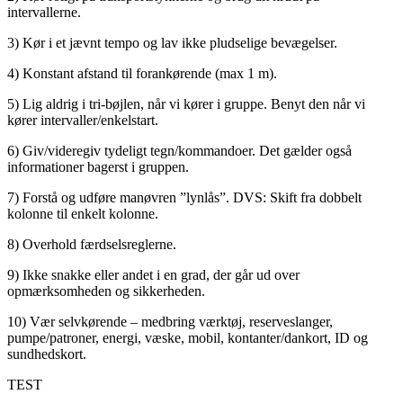
intervallerne.
3) Kør i et jævnt tempo og lav ikke pludselige bevægelser.
4) Konstant afstand til forankørende (max 1 m).
5) Lig aldrig i tri-bøjlen, når vi kører i gruppe. Benyt den når vi
kører intervaller/enkelstart.
6) Giv/videregiv tydeligt tegn/kommandoer. Det gælder også
informationer bagerst i gruppen.
7) Forstå og udføre manøvren ”lynlås”. DVS: Skift fra dobbelt
kolonne til enkelt kolonne.
8) Overhold færdselsreglerne.
9) Ikke snakke eller andet i en grad, der går ud over
opmærksomheden og sikkerheden.
10) Vær selvkørende – medbring værktøj, reserveslanger,
pumpe/patroner, energi, væske, mobil, kontanter/dankort, ID og
sundhedskort.
TEST