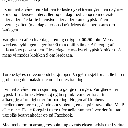
I sommerhalvåret har klubben to faste cykel træninger – en dag med
korte og intensive intervaller og en dag med længere moderate
intervaller. De korte intensive intervaller køres typisk på en
hverdagsaften (mandag eller onsdag). Mens de lange køres om
lørdagen.
Varigheden af en hverdagstræning er typisk 60-90 min. Mens
weekendcyklingen tager fra 90 min optil 3 timer. Afhængig af
tidspunktet på sæsonen. I hverdagene mødes vi typisk klokken 18,
mens vi mødes klokken 9 om lørdagen.
Turene køres i niveau opdelte grupper. Vi gør meget for at alle får en
god tur og det maksimale ud af deres træning.
I vinterhalvåret har vi spinning to gange om ugen. Varigheden er
typisk 1.5-2 timer. Men dag og tidspunkt varierer fra år til år
afhængig af muligheder for booking. Nogen af klubbens
medlemmer kører også ude om vinteren, enten på Gravelbike, MTB,
eller racer. Dette foregår i mere uformelle rammer hvor der fra uge til
uge slås begivenheder op på Facebook.
Med mellemrum arrangeres spinning events eksempelvis med virtuel