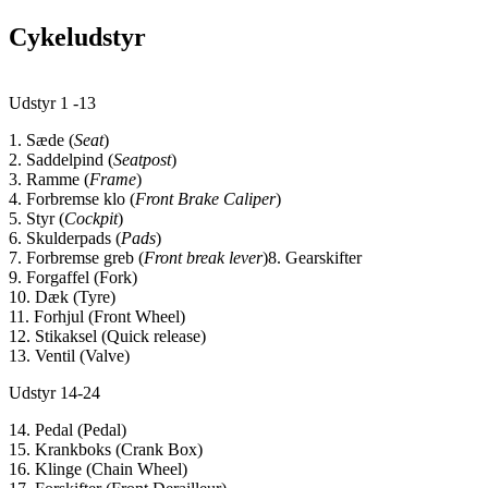
Cykeludstyr
Udstyr 1 -13
1. Sæde (
Seat
)
2. Saddelpind (
Seatpost
)
3. Ramme (
Frame
)
4. Forbremse klo (
Front Brake Caliper
)
5. Styr (
Cockpit
)
6. Skulderpads (
Pads
)
7. Forbremse greb (
Front break lever
)8. Gearskifter
9. Forgaffel (Fork)
10. Dæk (Tyre)
11. Forhjul (Front Wheel)
12. Stikaksel (Quick release)
13. Ventil (Valve)
Udstyr 14-24
14. Pedal (Pedal)
15. Krankboks (Crank Box)
16. Klinge (Chain Wheel)