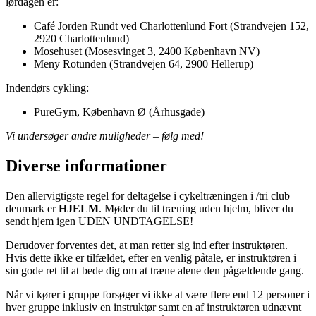
lørdagen er:
Café Jorden Rundt ved Charlottenlund Fort (Strandvejen 152,
2920 Charlottenlund)
Mosehuset (Mosesvinget 3, 2400 København NV)
Meny Rotunden (Strandvejen 64, 2900 Hellerup)
Indendørs cykling:
PureGym, København Ø (Århusgade)
Vi undersøger andre muligheder – følg med!
Diverse informationer
Den allervigtigste regel for deltagelse i cykeltræningen i /tri club
denmark er
HJELM
. Møder du til træning uden hjelm, bliver du
sendt hjem igen UDEN UNDTAGELSE!
Derudover forventes det, at man retter sig ind efter instruktøren.
Hvis dette ikke er tilfældet, efter en venlig påtale, er instruktøren i
sin gode ret til at bede dig om at træne alene den pågældende gang.
Når vi kører i gruppe forsøger vi ikke at være flere end 12 personer i
hver gruppe inklusiv en instruktør samt en af instruktøren udnævnt