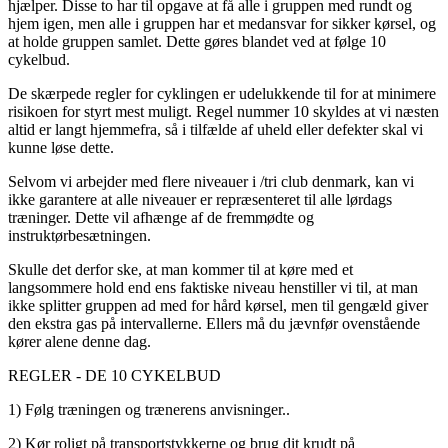
hjælper. Disse to har til opgave at få alle i gruppen med rundt og
hjem igen, men alle i gruppen har et medansvar for sikker kørsel, og
at holde gruppen samlet. Dette gøres blandet ved at følge 10
cykelbud.
De skærpede regler for cyklingen er udelukkende til for at minimere
risikoen for styrt mest muligt. Regel nummer 10 skyldes at vi næsten
altid er langt hjemmefra, så i tilfælde af uheld eller defekter skal vi
kunne løse dette.
Selvom vi arbejder med flere niveauer i /tri club denmark, kan vi
ikke garantere at alle niveauer er repræsenteret til alle lørdags
træninger. Dette vil afhænge af de fremmødte og
instruktørbesætningen.
Skulle det derfor ske, at man kommer til at køre med et
langsommere hold end ens faktiske niveau henstiller vi til, at man
ikke splitter gruppen ad med for hård kørsel, men til gengæld giver
den ekstra gas på intervallerne. Ellers må du jævnfør ovenstående
kører alene denne dag.
REGLER - DE 10 CYKELBUD
1) Følg træningen og trænerens anvisninger..
2) Kør roligt på transportstykkerne og brug dit krudt på