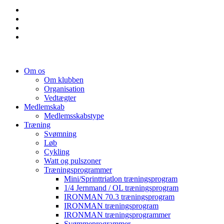
Om os
Om klubben
Organisation
Vedtægter
Medlemskab
Medlemsskabstype
Træning
Svømning
Løb
Cykling
Watt og pulszoner
Træningsprogrammer
Mini/Sprinttriatlon træningsprogram
1/4 Jernmand / OL træningsprogram
IRONMAN 70.3 træningsprogram
IRONMAN træningsprogram
IRONMAN træningsprogrammer
Svømmeprogrammer