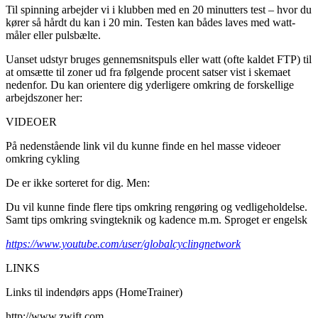
Til spinning arbejder vi i klubben med en 20 minutters test – hvor du
kører så hårdt du kan i 20 min. Testen kan bådes laves med watt-
måler eller pulsbælte.
Uanset udstyr bruges gennemsnitspuls eller watt (ofte kaldet FTP) til
at omsætte til zoner ud fra følgende procent satser vist i skemaet
nedenfor. Du kan orientere dig yderligere omkring de forskellige
arbejdszoner her:
VIDEOER
På nedenstående link vil du kunne finde en hel masse videoer
omkring cykling
De er ikke sorteret for dig. Men:
Du vil kunne finde flere tips omkring rengøring og vedligeholdelse.
Samt tips omkring svingteknik og kadence m.m. Sproget er engelsk
https://www.youtube.com/user/globalcyclingnetwork
LINKS
Links til indendørs apps (HomeTrainer)
http://www.zwift.com