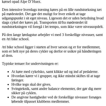
kørsel opad Alpe D´Huez.
Den intensive hverdags træning køres på en lille rundstrækning tæt
på mødestedet. Det gør det muligt for hver enkelt at tage
udgangspunkt i sit eget niveau. Ligesom det er uden betydning hvad
slags cykel der køres på. Transporten til/fra mødestedet til
rundstrækningen vil foregå i let tempo, som ikke være niveauopdelt.
På den lange lørdagstur arbejder vi med 3 forskellige niveauer, samt
en /tri bike school.
/tri bike school ligger i starten af hver sæson og er for medlemmer,
som er helt nye på deres cykler og derfor er usikre på håndteringen
af dem.
Typiske temaer for undervisningen er:
At køre med cykelsko, samt klikke ud og ind af pedalerne.
Hvordan kører vi i grupper, og ikke mindst skiftes til at tage
føringer.
Hvilke tegn skal der gives.
Svingteknik, samt andre balance elementer, der gør dig mere
sikker på cyklen.
De angivne hastigheder ved de forskellige niveauer forsøges
løbende tilpasset klubbens medlemmer.