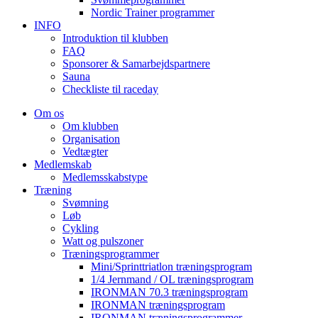
Nordic Trainer programmer
INFO
Introduktion til klubben
FAQ
Sponsorer & Samarbejdspartnere
Sauna
Checkliste til raceday
Om os
Om klubben
Organisation
Vedtægter
Medlemskab
Medlemsskabstype
Træning
Svømning
Løb
Cykling
Watt og pulszoner
Træningsprogrammer
Mini/Sprinttriatlon træningsprogram
1/4 Jernmand / OL træningsprogram
IRONMAN 70.3 træningsprogram
IRONMAN træningsprogram
IRONMAN træningsprogrammer