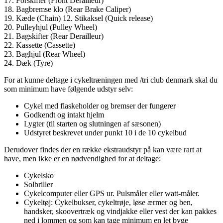
17. Forskifter (Front Derailleur)
18. Bagbremse klo (Rear Brake Caliper)
19. Kæde (Chain) 12. Stikaksel (Quick release)
20. Pulleyhjul (Pulley Wheel)
21. Bagskifter (Rear Derailleur)
22. Kassette (Cassette)
23. Baghjul (Rear Wheel)
24. Dæk (Tyre)
For at kunne deltage i cykeltræningen med /tri club denmark skal du
som minimum have følgende udstyr selv:
Cykel med flaskeholder og bremser der fungerer
Godkendt og intakt hjelm
Lygter (til starten og slutningen af sæsonen)
Udstyret beskrevet under punkt 10 i de 10 cykelbud
Derudover findes der en række ekstraudstyr på kan være rart at
have, men ikke er en nødvendighed for at deltage:
Cykelsko
Solbriller
Cykelcomputer eller GPS ur. Pulsmåler eller watt-måler.
Cykeltøj: Cykelbukser, cykeltrøje, løse ærmer og ben,
handsker, skoovertræk og vindjakke eller vest der kan pakkes
ned i lommen og som kan tage minimum en let byge